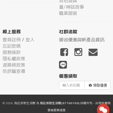
其他道具
童/神話故事
職業服裝
線上服務
社群追蹤
會員註冊
/
登入
接收優惠與新產品資訊
忘記密碼
服務條款
隱私權政策
退換貨政策
防詐騙宣導
優惠領取
領取優惠
© 2026.
烏拉派對生活館
為
烏拉派對生活館(87166169)
版權所有 - 由
飛鼠電商
雲端服務
建置