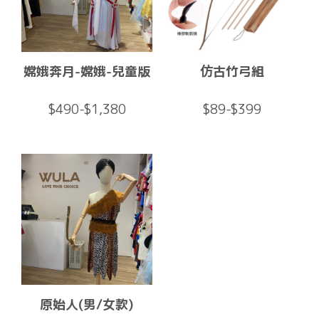
嫦娥奔月-嫦娥-兒童版
仿古竹弓組
$490-$1,380
$89-$399
原始人(男/女款)