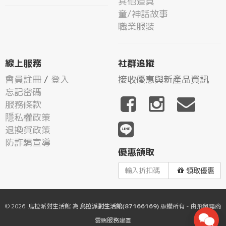
其他道具
童/神話故事
職業服裝
線上服務
社群追蹤
會員註冊
/
登入
接收優惠與新產品資訊
忘記密碼
服務條款
隱私權政策
退換貨政策
防詐騙宣導
優惠領取
領取優惠
© 2026.
烏拉派對生活館
為
烏拉派對生活館(87166169)
版權所有 - 由
飛鼠電商
雲端服務
建置