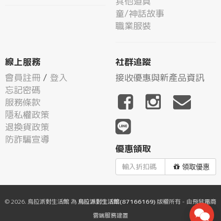
其他道具
童/神話故事
職業服裝
線上服務
社群追蹤
會員註冊
/
登入
接收優惠與新產品資訊
忘記密碼
服務條款
隱私權政策
退換貨政策
防詐騙宣導
優惠領取
領取優惠
© 2026.
烏拉派對生活館
為
烏拉派對生活館(87166169)
版權所有 - 由
飛鼠電商
雲端服務
建置