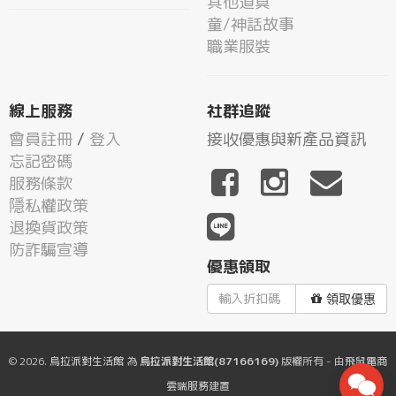
其他道具
童/神話故事
職業服裝
線上服務
社群追蹤
會員註冊
/
登入
接收優惠與新產品資訊
忘記密碼
服務條款
隱私權政策
退換貨政策
防詐騙宣導
優惠領取
領取優惠
© 2026.
烏拉派對生活館
為
烏拉派對生活館(87166169)
版權所有 - 由
飛鼠電商
雲端服務
建置