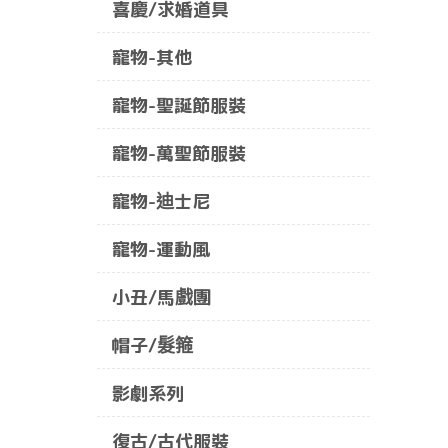
喜慶/求婚道具
寵物-其他
寵物-聖誕節服裝
寵物-萬聖節服裝
寵物-迪士尼
寵物-運動風
小丑/馬戲團
帽子/髮箍
影劇系列
復古/古代服裝