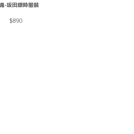
魂-坂田銀時服裝
$890