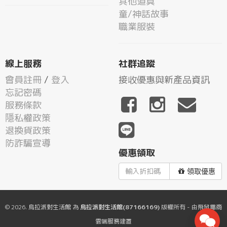
其他道具
童/神話故事
職業服裝
線上服務
社群追蹤
會員註冊
/
登入
接收優惠與新產品資訊
忘記密碼
服務條款
隱私權政策
退換貨政策
防詐騙宣導
優惠領取
領取優惠
© 2026.
烏拉派對生活館
為
烏拉派對生活館(87166169)
版權所有 - 由
飛鼠電商
雲端服務
建置