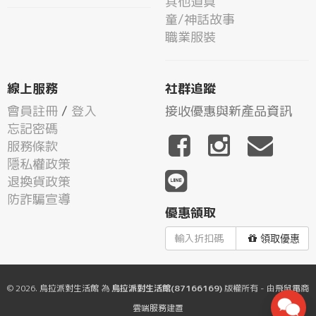
其他道具
童/神話故事
職業服裝
線上服務
社群追蹤
會員註冊
/
登入
接收優惠與新產品資訊
忘記密碼
服務條款
隱私權政策
退換貨政策
防詐騙宣導
優惠領取
領取優惠
© 2026.
烏拉派對生活館
為
烏拉派對生活館(87166169)
版權所有 - 由
飛鼠電商
雲端服務
建置