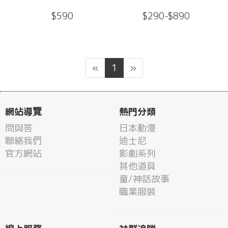
$590
$290-$890
«
1
»
網站導覽
熱門分類
問與答
日本動漫
聯絡我們
迪士尼
官方網站
影劇系列
其他道具
童/神話故事
職業服裝