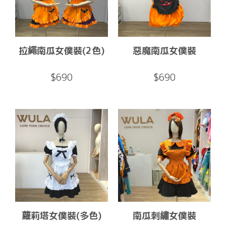
拉繩南瓜女僕裝(2色)
惡魔南瓜女僕裝
$690
$690
蘿莉塔女僕裝(多色)
南瓜刺繡女僕裝