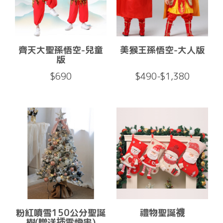
齊天大聖孫悟空-兒童
美猴王孫悟空-大人版
版
$690
$490-$1,380
粉紅噴雪150公分聖誕
禮物聖誕襪
樹(贈送插電燈串)