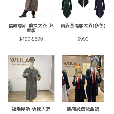
福爾摩斯-偵探大衣-兒
貴族燕尾服大衣(多色)
童版
$490-$899
$990
福爾摩斯-偵探大衣
肌肉魔法使套裝