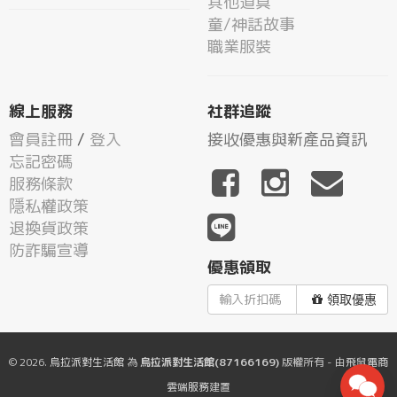
其他道具
童/神話故事
職業服裝
線上服務
社群追蹤
會員註冊
/
登入
接收優惠與新產品資訊
忘記密碼
服務條款
隱私權政策
退換貨政策
防詐騙宣導
優惠領取
領取優惠
© 2026.
烏拉派對生活館
為
烏拉派對生活館(87166169)
版權所有 - 由
飛鼠電商
雲端服務
建置