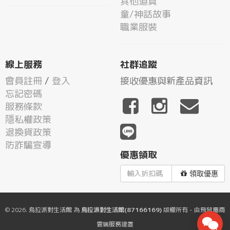
其他道具
童/神話故事
職業服裝
線上服務
社群追蹤
會員註冊
/
登入
接收優惠與新產品資訊
忘記密碼
服務條款
隱私權政策
退換貨政策
防詐騙宣導
優惠領取
領取優惠
© 2026.
烏拉派對生活館
為
烏拉派對生活館(87166169)
版權所有 - 由
飛鼠電商
雲端服務
建置