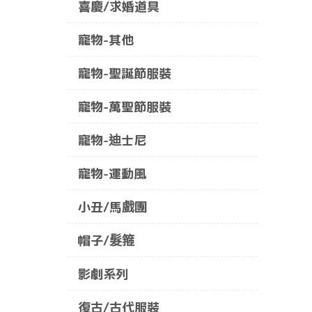
喜慶/求婚道具
寵物-其他
寵物-聖誕節服裝
寵物-萬聖節服裝
寵物-迪士尼
寵物-運動風
小丑/馬戲團
帽子/髮箍
影劇系列
復古/古代服裝