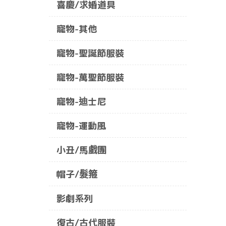
喜慶/求婚道具
寵物-其他
寵物-聖誕節服裝
寵物-萬聖節服裝
寵物-迪士尼
寵物-運動風
小丑/馬戲團
帽子/髮箍
影劇系列
復古/古代服裝