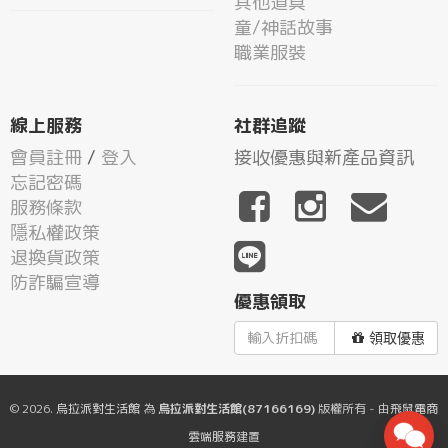
其他道具
童/神話故事
職業服裝
線上服務
社群追蹤
會員註冊
/
登入
接收優惠與新產品資訊
忘記密碼
服務條款
隱私權政策
退換貨政策
防詐騙宣導
優惠領取
領取優惠
© 2026.
烏拉派對生活館
為
烏拉派對生活館(87166169)
版權所有 - 由
飛鼠電商
雲端服務
建置