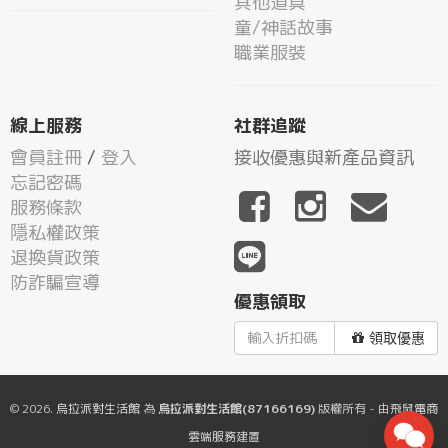
其他道具
童/神話故事
職業服裝
線上服務
社群追蹤
會員註冊
/
登入
接收優惠與新產品資訊
忘記密碼
服務條款
隱私權政策
退換貨政策
防詐騙宣導
優惠領取
領取優惠
© 2026.
烏拉派對生活館
為
烏拉派對生活館(87166169)
版權所有 - 由
飛鼠電商
雲端服務
建置