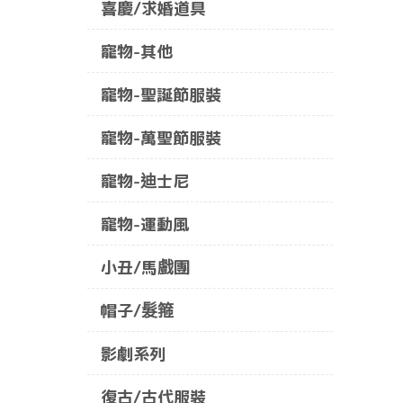
喜慶/求婚道具
寵物-其他
寵物-聖誕節服裝
寵物-萬聖節服裝
寵物-迪士尼
寵物-運動風
小丑/馬戲團
帽子/髮箍
影劇系列
復古/古代服裝