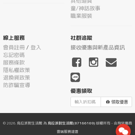
其他道具
童/神話故事
職業服裝
線上服務
社群追蹤
會員註冊
/
登入
接收優惠與新產品資訊
忘記密碼
服務條款
隱私權政策
退換貨政策
防詐騙宣導
優惠領取
領取優惠
© 2026.
烏拉派對生活館
為
烏拉派對生活館(87166169)
版權所有 - 由
飛鼠電商
雲端服務
建置