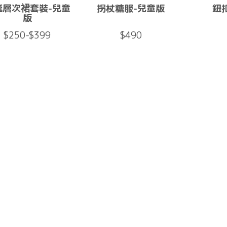
誕層次裙套裝-兒童
拐杖糖服-兒童版
鈕
版
$250-$399
$490