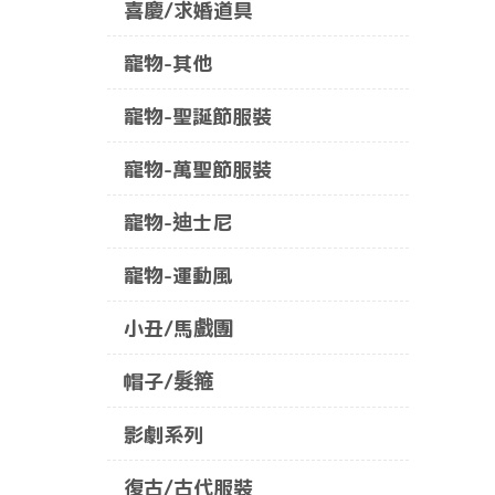
喜慶/求婚道具
寵物-其他
寵物-聖誕節服裝
寵物-萬聖節服裝
寵物-迪士尼
寵物-運動風
小丑/馬戲團
帽子/髮箍
影劇系列
復古/古代服裝