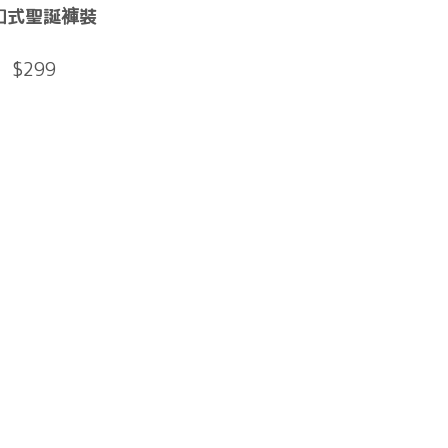
扣式聖誕褲裝
$299