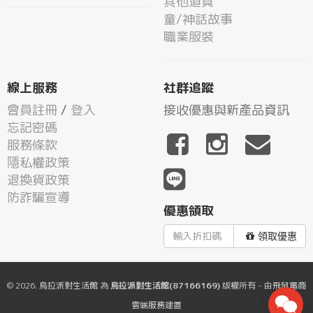
其他道具
童/神話故事
職業服裝
線上服務
社群追蹤
會員註冊
/
登入
接收優惠與新產品資訊
忘記密碼
服務條款
隱私權政策
退換貨政策
防詐騙宣導
優惠領取
領取優惠
© 2026.
烏拉派對生活館
為
烏拉派對生活館(87166169)
版權所有 - 由
飛鼠電商
雲端服務
建置