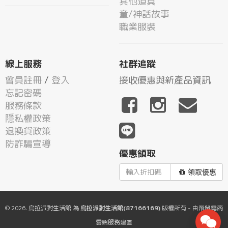
其他道具
童/神話故事
職業服裝
線上服務
社群追蹤
會員註冊
/
登入
接收優惠與新產品資訊
忘記密碼
服務條款
隱私權政策
退換貨政策
防詐騙宣導
優惠領取
領取優惠
© 2026.
烏拉派對生活館
為
烏拉派對生活館(87166169)
版權所有 - 由
飛鼠電商
雲端服務
建置