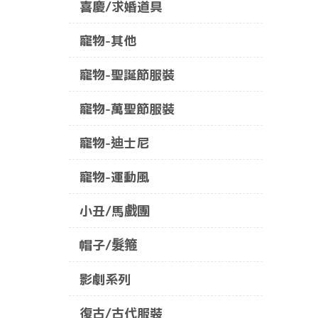
喜慶/求婚道具
寵物-其他
寵物-聖誕節服裝
寵物-萬聖節服裝
寵物-迪士尼
寵物-運動風
小丑/馬戲團
帽子/髮箍
影劇系列
復古/古代服裝