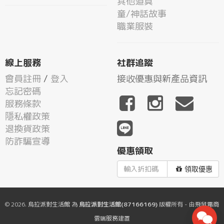
其他道具
童/神話故事
職業服裝
線上服務
社群追蹤
會員註冊
/
登入
接收優惠與新產品資訊
忘記密碼
服務條款
隱私權政策
退換貨政策
防詐騙宣導
優惠領取
領取優惠
© 2026.
烏拉派對生活館
為
烏拉派對生活館(87166169)
版權所有 - 由
飛鼠電商
雲端服務
建置