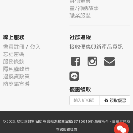
其他道具
童/神話故事
職業服裝
線上服務
社群追蹤
會員註冊
/
登入
接收優惠與新產品資訊
忘記密碼
服務條款
隱私權政策
退換貨政策
防詐騙宣導
優惠領取
領取優惠
© 2026.
烏拉派對生活館
為
烏拉派對生活館(87166169)
版權所有 - 由
飛鼠電商
雲端服務
建置