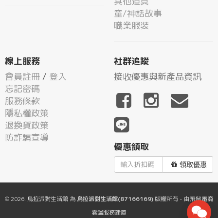
其他道具
童/神話故事
職業服裝
線上服務
社群追蹤
會員註冊
/
登入
接收優惠與新產品資訊
忘記密碼
服務條款
隱私權政策
退換貨政策
防詐騙宣導
優惠領取
領取優惠
© 2026.
烏拉派對生活館
為
烏拉派對生活館(87166169)
版權所有 - 由
飛鼠電商
雲端服務
建置