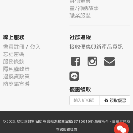
其他道具
童/神話故事
職業服裝
線上服務
社群追蹤
會員註冊
/
登入
接收優惠與新產品資訊
忘記密碼
服務條款
隱私權政策
退換貨政策
防詐騙宣導
優惠領取
領取優惠
© 2026.
烏拉派對生活館
為
烏拉派對生活館(87166169)
版權所有 - 由
飛鼠電商
雲端服務
建置