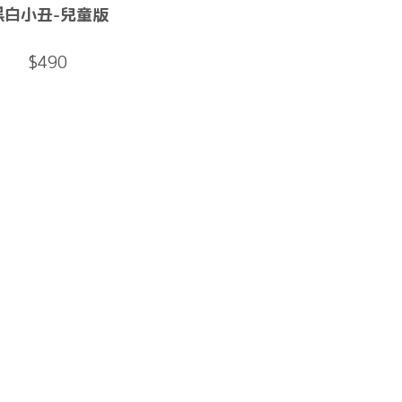
黑白小丑-兒童版
$490