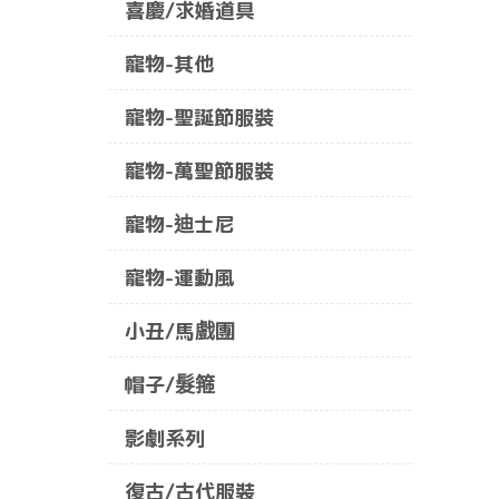
喜慶/求婚道具
寵物-其他
寵物-聖誕節服裝
寵物-萬聖節服裝
寵物-迪士尼
寵物-運動風
小丑/馬戲團
帽子/髮箍
影劇系列
復古/古代服裝