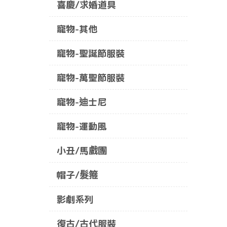
喜慶/求婚道具
寵物-其他
寵物-聖誕節服裝
寵物-萬聖節服裝
寵物-迪士尼
寵物-運動風
小丑/馬戲團
帽子/髮箍
影劇系列
復古/古代服裝