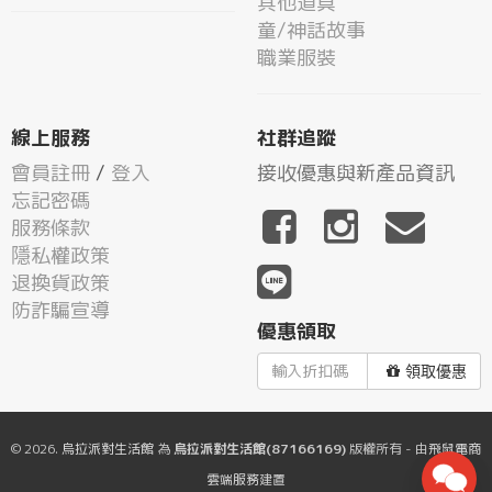
其他道具
童/神話故事
職業服裝
線上服務
社群追蹤
會員註冊
/
登入
接收優惠與新產品資訊
忘記密碼
服務條款
隱私權政策
退換貨政策
防詐騙宣導
優惠領取
領取優惠
© 2026.
烏拉派對生活館
為
烏拉派對生活館(87166169)
版權所有 - 由
飛鼠電商
雲端服務
建置