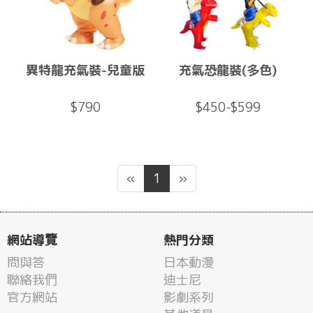
異特龍充氣裝-兒童版
充氣恐龍裝(多色)
$790
$450-$599
«
1
»
網站導覽
熱門分類
問與答
日本動漫
聯絡我們
迪士尼
官方網站
影劇系列