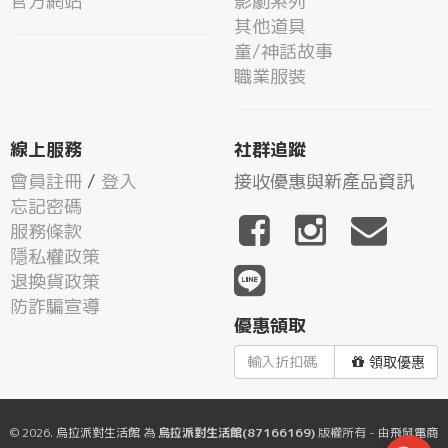
官方網站
影劇系列
其他道具
童/神話故事
職業服裝
線上服務
社群追蹤
會員註冊
/
登入
接收優惠與新產品資訊
忘記密碼
服務條款
隱私權政策
退換貨政策
防詐騙宣導
優惠領取
領取優惠
© 2026.
烏拉派對生活館
為
烏拉派對生活館(87166169)
版權所有 - 由
飛鼠電商