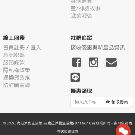
其他道具
童/神話故事
職業服裝
線上服務
社群追蹤
會員註冊
/
登入
接收優惠與新產品資訊
忘記密碼
服務條款
隱私權政策
退換貨政策
防詐騙宣導
優惠領取
領取優惠
© 2026.
烏拉派對生活館
為
烏拉派對生活館(87166169)
版權所有 - 由
飛鼠電商
雲端服務
建置