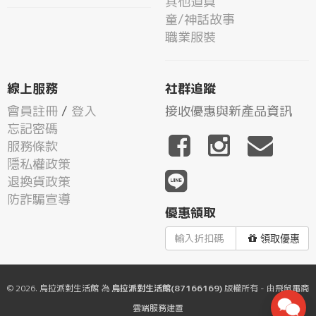
其他道具
童/神話故事
職業服裝
線上服務
社群追蹤
會員註冊
/
登入
接收優惠與新產品資訊
忘記密碼
服務條款
隱私權政策
退換貨政策
防詐騙宣導
優惠領取
領取優惠
© 2026.
烏拉派對生活館
為
烏拉派對生活館(87166169)
版權所有 - 由
飛鼠電商
雲端服務
建置