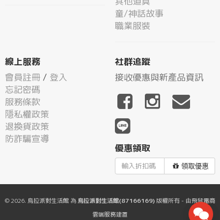
其他道具
童/神話故事
職業服裝
線上服務
社群追蹤
會員註冊
/
登入
接收優惠與新產品資訊
忘記密碼
服務條款
隱私權政策
退換貨政策
防詐騙宣導
優惠領取
領取優惠
© 2026.
烏拉派對生活館
為
烏拉派對生活館(87166169)
版權所有 - 由
飛鼠電商
雲端服務
建置