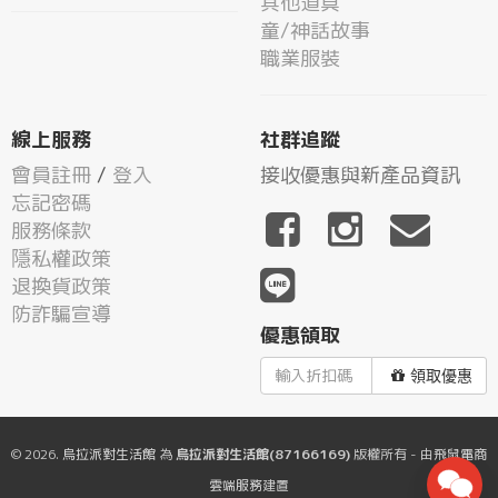
其他道具
童/神話故事
職業服裝
線上服務
社群追蹤
會員註冊
/
登入
接收優惠與新產品資訊
忘記密碼
服務條款
隱私權政策
退換貨政策
防詐騙宣導
優惠領取
領取優惠
© 2026.
烏拉派對生活館
為
烏拉派對生活館(87166169)
版權所有 - 由
飛鼠電商
雲端服務
建置