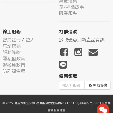
其他道具
童/神話故事
職業服裝
線上服務
社群追蹤
會員註冊
/
登入
接收優惠與新產品資訊
忘記密碼
服務條款
隱私權政策
退換貨政策
防詐騙宣導
優惠領取
領取優惠
© 2026.
烏拉派對生活館
為
烏拉派對生活館(87166169)
版權所有 - 由
飛鼠電商
雲端服務
建置