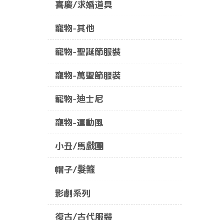
喜慶/求婚道具
寵物-其他
寵物-聖誕節服裝
寵物-萬聖節服裝
寵物-迪士尼
寵物-運動風
小丑/馬戲團
帽子/髮箍
影劇系列
復古/古代服裝