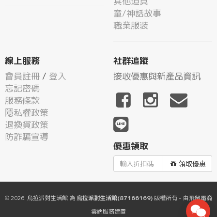
其他道具
童/神話故事
職業服裝
線上服務
社群追蹤
會員註冊
/
登入
接收優惠與新產品資訊
忘記密碼
服務條款
隱私權政策
退換貨政策
防詐騙宣導
優惠領取
領取優惠
© 2026.
烏拉派對生活館
為
烏拉派對生活館(87166169)
版權所有 - 由
飛鼠電商
雲端服務
建置