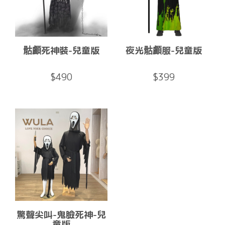
骷顱死神裝-兒童版
夜光骷顱服-兒童版
$490
$399
驚聲尖叫-鬼臉死神-兒
童版