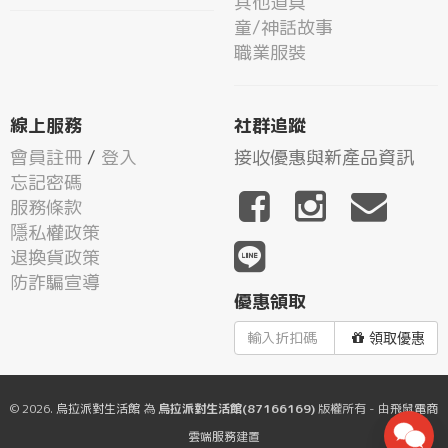
其他道具
童/神話故事
職業服裝
線上服務
社群追蹤
會員註冊
/
登入
接收優惠與新產品資訊
忘記密碼
服務條款
隱私權政策
退換貨政策
防詐騙宣導
優惠領取
領取優惠
© 2026.
烏拉派對生活館
為
烏拉派對生活館(87166169)
版權所有 - 由
飛鼠電商
雲端服務
建置