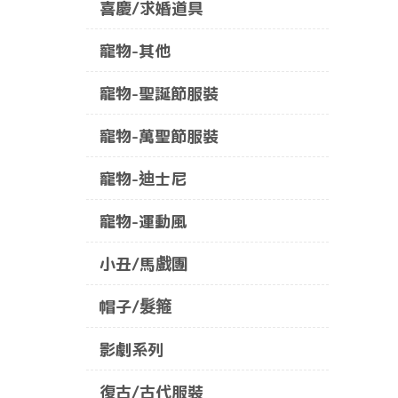
喜慶/求婚道具
寵物-其他
寵物-聖誕節服裝
寵物-萬聖節服裝
寵物-迪士尼
寵物-運動風
小丑/馬戲團
帽子/髮箍
影劇系列
復古/古代服裝