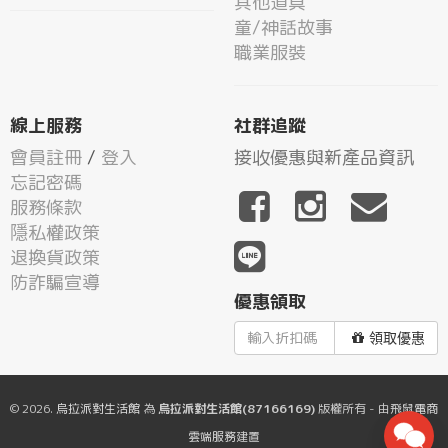
其他道具
童/神話故事
職業服裝
線上服務
社群追蹤
會員註冊
/
登入
接收優惠與新產品資訊
忘記密碼
服務條款
隱私權政策
退換貨政策
防詐騙宣導
優惠領取
領取優惠
© 2026.
烏拉派對生活館
為
烏拉派對生活館(87166169)
版權所有 - 由
飛鼠電商
雲端服務
建置