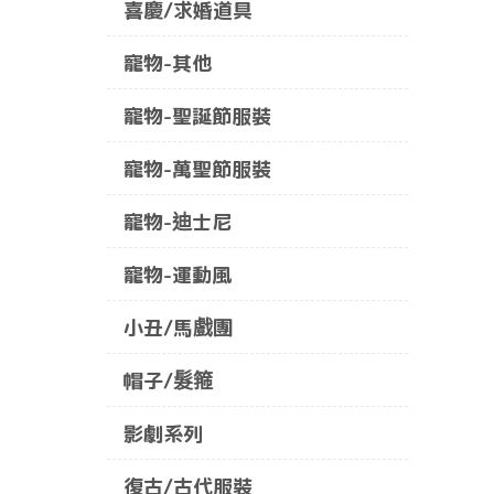
喜慶/求婚道具
寵物-其他
寵物-聖誕節服裝
寵物-萬聖節服裝
寵物-迪士尼
寵物-運動風
小丑/馬戲團
帽子/髮箍
影劇系列
復古/古代服裝