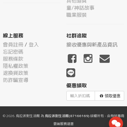
其他道具
童/神話故事
職業服裝
線上服務
社群追蹤
會員註冊
/
登入
接收優惠與新產品資訊
忘記密碼
服務條款
隱私權政策
退換貨政策
防詐騙宣導
優惠領取
領取優惠
© 2026.
烏拉派對生活館
為
烏拉派對生活館(87166169)
版權所有 - 由
飛鼠電商
雲端服務
建置