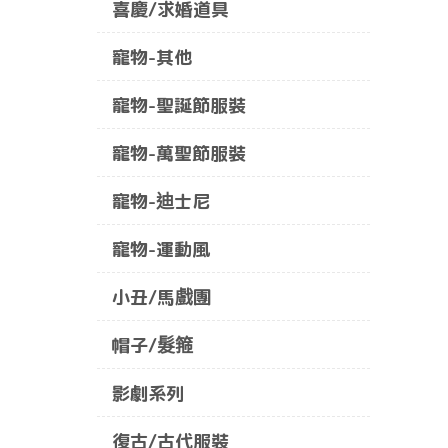
喜慶/求婚道具
寵物-其他
寵物-聖誕節服裝
寵物-萬聖節服裝
寵物-迪士尼
寵物-運動風
小丑/馬戲團
帽子/髮箍
影劇系列
復古/古代服裝