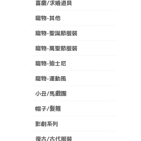
喜慶/求婚道具
寵物-其他
寵物-聖誕節服裝
寵物-萬聖節服裝
寵物-迪士尼
寵物-運動風
小丑/馬戲團
帽子/髮箍
影劇系列
復古/古代服裝