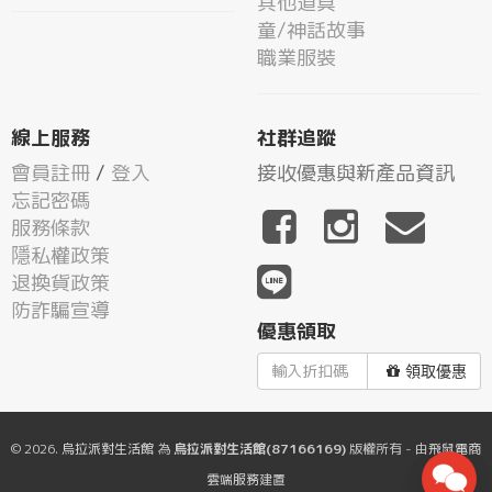
其他道具
童/神話故事
職業服裝
線上服務
社群追蹤
會員註冊
/
登入
接收優惠與新產品資訊
忘記密碼
服務條款
隱私權政策
退換貨政策
防詐騙宣導
優惠領取
領取優惠
© 2026.
烏拉派對生活館
為
烏拉派對生活館(87166169)
版權所有 - 由
飛鼠電商
雲端服務
建置