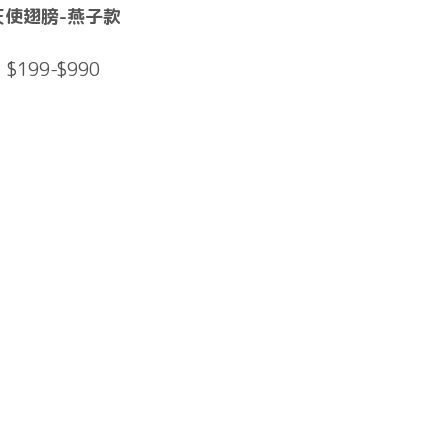
天使翅膀-燕子款
$199-$990