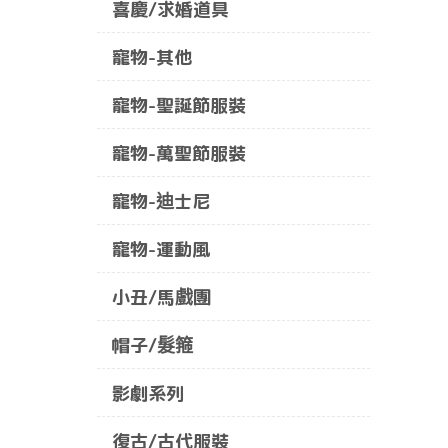
喜慶/求婚道具
寵物-其他
寵物-聖誕節服裝
寵物-萬聖節服裝
寵物-迪士尼
寵物-運動風
小丑/馬戲團
帽子/髮箍
影劇系列
復古/古代服裝