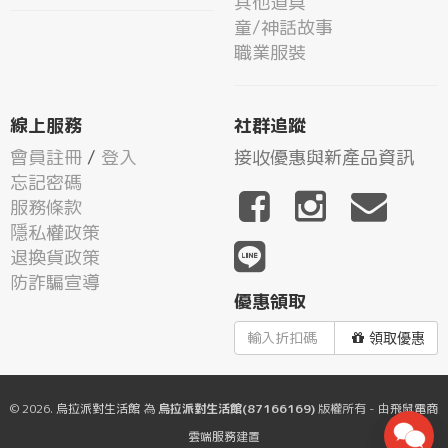
其他道具
童/神話故事
職業服裝
線上服務
社群追蹤
會員註冊
/
登入
接收優惠與新產品資訊
忘記密碼
服務條款
隱私權政策
退換貨政策
防詐騙宣導
優惠領取
領取優惠
© 2026.
烏拉派對生活館
為
烏拉派對生活館(87166169)
版權所有 - 由
飛鼠電商
雲端服務
建置