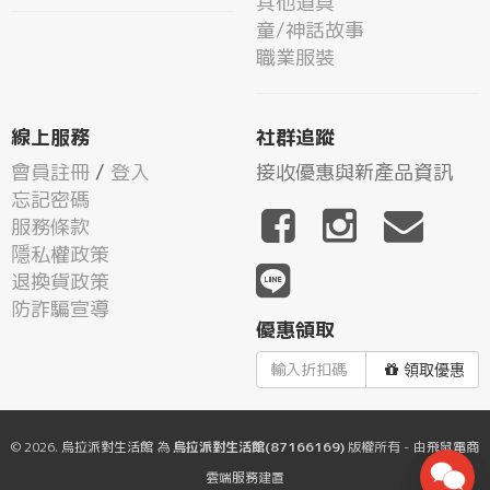
其他道具
童/神話故事
職業服裝
線上服務
社群追蹤
會員註冊
/
登入
接收優惠與新產品資訊
忘記密碼
服務條款
隱私權政策
退換貨政策
防詐騙宣導
優惠領取
領取優惠
© 2026.
烏拉派對生活館
為
烏拉派對生活館(87166169)
版權所有 - 由
飛鼠電商
雲端服務
建置